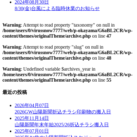
2024年08月30日
8/30(金)台風による臨時休業のお知らせ
Warning
: Attempt to read property "taxonomy" on null in
/home/users/0/virussnow7777/web/p-okayama/G6aBL2CR/wp-
content/themes/originalTheme/archive.php
on line
47
Warning
: Attempt to read property "slug" on null in
/home/users/0/virussnow7777/web/p-okayama/G6aBL2CR/wp-
content/themes/originalTheme/archive.php
on line
48
Warning
: Undefined variable $archives_year in
/home/users/0/virussnow7777/web/p-okayama/G6aBL2CR/wp-
content/themes/originalTheme/archive.php
on line
55
最近の投稿
2026年04月07日
2026GW山陽新聞折込チラシ印刷物の搬入日
2025年11月14日
山陽新聞年末年始2025/26折込チラシ搬入日
2025年07月01日