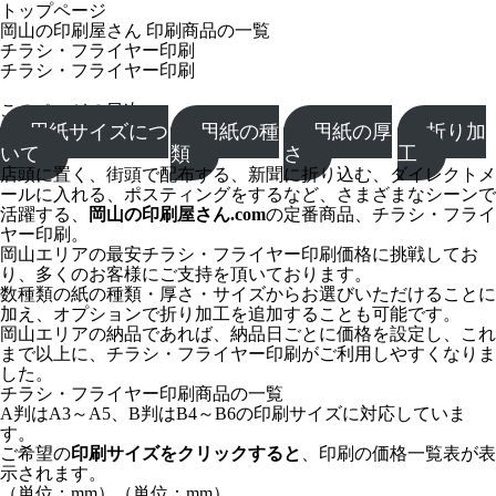
トップページ
岡山の印刷屋さん 印刷商品の一覧
チラシ・フライヤー印刷
チラシ・フライヤー印刷
このページの目次
用紙サイズにつ
用紙の種
用紙の厚
折り加
いて
類
さ
工
店頭に置く、街頭で配布する、新聞に折り込む、ダイレクトメ
ールに入れる、ポスティングをするなど、さまざまなシーンで
活躍する、
岡山の印刷屋さん.com
の定番商品、チラシ・フライ
ヤー印刷。
岡山エリアの最安チラシ・フライヤー印刷価格に挑戦してお
り、多くのお客様にご支持を頂いております。
数種類の紙の種類・厚さ・サイズからお選びいただけることに
加え、オプションで折り加工を追加することも可能です。
岡山エリアの納品であれば、納品日ごとに価格を設定し、これ
まで以上に、チラシ・フライヤー印刷がご利用しやすくなりま
した。
チラシ・フライヤー印刷商品の一覧
A判はA3～A5、B判はB4～B6の印刷サイズに対応していま
す。
ご希望の
印刷サイズをクリックすると
、印刷の価格一覧表が表
示されます。
（単位：mm）
（単位：mm）