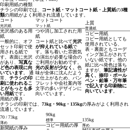
印刷用紙の種類
チラシの印刷では、
コート紙・マットコート紙・上質紙
の
3種
類
の用紙がよく利用され流通しています。
コート
マットコート
上質
光沢紙
マット紙
普通紙
光沢感のある用
つや消し加工された用
コピー用紙
紙
紙
コピー用紙としても
一般的に、オフ
コート紙と比べて
光沢
使用されている、
セット印刷で使
が抑えれている紙
で
表・裏面ともコーデ
用される紙で
す。落ち着いた雰囲気
ィング加工がされて
す。表面に光沢
の演出が必要な場合の
いない紙です。他の
があり、
写真な
ご利用がお勧めです。
紙に比べ発色は落ち
ど色の表現に向
光の反射が少なく、
色
ますが、
筆記適性が
いています
。 通
味が全体に沈んだよう
高く、捺印・ボール
常、
チラシの印
に仕上がるため、パン
ペン・鉛筆・万年筆
刷に使われるこ
フレットや会社案内等
で記入する印刷物に
とがもっとも多
文字の多いデザインに
向いています
。
い用紙
です。
向いています。
用紙の厚さ
チラシの印刷では、
73kg・90kg・135kg
の厚みがよく利用され
流通しています。
90kg
70 / 73kg
135kg
標準
薄め
コピー用紙の厚
厚め
新聞紙の厚み