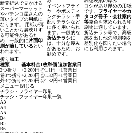
み
雑誌表紙の厚み
新聞折込で見かける
イベントフライ
コシがあり厚めの用紙
スーパーマーケット
ヤーやポスティ
です。
フライヤーやカ
やパチンコ屋さんの
ングチラシ・手
タログ冊子・会社案内
薄いタイプの用紙に
配りチラシなど
等
発色を求められる印
なります。 用紙が薄
に多く用いられ
刷物に適しています。
いことから裏映りす
ます。一般的な
折込チラシ等で、高級
る可能性があるた
折込チラシ
に
感を出し他の印刷物を
め、一般的に
片面印
は、十分な厚み
差別化を図りたい場合
刷が適している
とい
があるため、お
にも利用されます。
われます。
勧めです。
折り加工
種類
基本料金
1枚単価
追加営業日
2つ折り
+2,200円
@1.1円
+1営業日
巻3つ折り
+2,200円
@1.32円
+1営業日
外3つ折り
+2,200円
@1.32円
+1営業日
メニュー
閉じる
チラシ・フライヤー印刷
チラシ・フライヤー印刷一覧
A3
A4
A5
B4
B5
B6