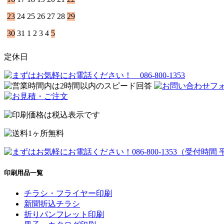
23
24
25
26
27
28
29
30
31
1
2
3
4
5
定休日
印刷用品一覧
チラシ・フライヤー印刷
新聞折込チラシ
折りパンフレット印刷