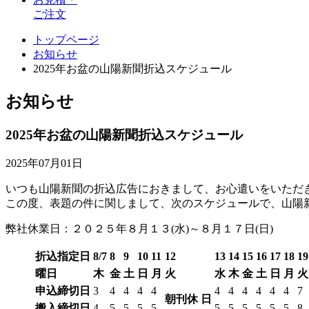
ご注文
トップページ
お知らせ
2025年お盆の山陽新聞折込スケジュール
お知らせ
2025年お盆の山陽新聞折込スケジュール
2025年07月01日
いつも山陽新聞の折込広告におきまして、お心遣いをいただ
この度、表題の件に関しまして、次のスケジュールで、山陽
弊社休業日：２０２５年８月１３(水)～８月１７日(日)
折込指定日
8/7
8
9
10
11
12
13
14
15
16
17
18
19
曜日
木
金
土
日
月
火
水
木
金
土
日
月
火
申込締切日
3
4
4
4
4
4
4
4
4
4
4
7
朝刊休
日
搬入締切日
4
5
5
5
5
5
5
5
5
5
5
8