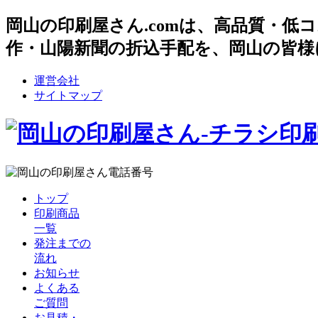
岡山の印刷屋さん.comは、高品質・
作・山陽新聞の折込手配を、岡山の皆様
運営会社
サイトマップ
トップ
印刷商品
一覧
発注までの
流れ
お知らせ
よくある
ご質問
お見積・