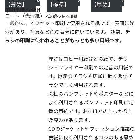
【薄め】
【標準】
【厚め】
印刷用紙の説明
コート（光沢紙）
光沢感のある用紙
一般的に、オフセット印刷で使用される紙です。表面に光
沢があり、
写真など色の表現に向いています
。 通常、
チ
ラシの印刷に使われることがもっとも多い用紙
です。
厚さはコピー用紙ほどの紙で、チラ
コート90kg（薄
シ・フライヤー印刷では定番の用紙で
め）
す。展示会チラシや店頭に置く販促チ
ラシでよく利用されます。
会社のパンフレットやポスターなどに
コート110kg（標
よく利用されるパンフレット印刷に定
準）
番の用紙です。お札ほどのしっかりし
た厚みがあります。
CDのジャケットやファッション雑誌の
コート135kg（厚
表紙に良く利用されるコシのある厚め