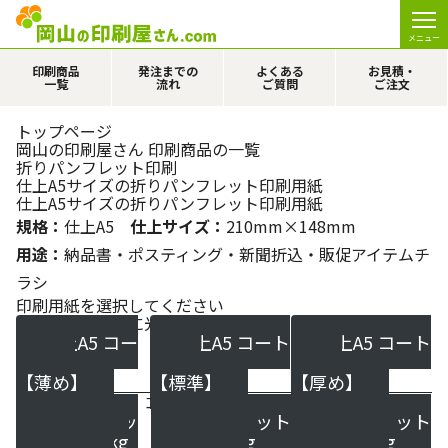
メニュー
印刷商品
発注までの
よくある
お見積・
一覧
流れ
ご質問
ご注文
トップページ
岡山の印刷屋さん 印刷商品の一覧
折りパンフレット印刷
仕上A5サイズの折りパンフレット印刷用紙
仕上A5サイズの折りパンフレット印刷用紙
規格：
仕上A5
仕上サイズ：
210mm×148mm
用途：
納品書・ポスティング・新聞折込・販促アイテムチ
ラシ
印刷用紙を選択してください
コート紙：表面に光沢があるツルツルした用紙です
仕上A5 コー
仕上A5 コート
仕上A5 コート
ト90kg
110kg
135kg
【薄め】
【標準】
【厚め】
マットコート紙：コート紙より光沢をおさえた用紙です
仕上A5 マッ
仕上A5 マット
仕上A5 マット
トコート90kg
コート110kg
コート135kg