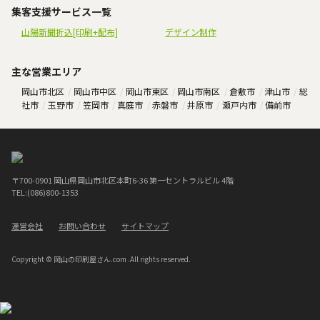
集客支援サービス一覧
山陽新聞折込[印刷+配布]
デザイン制作
主な営業エリア
岡山市北区
岡山市中区
岡山市東区
岡山市南区
倉敷市
津山市
総
社市
玉野市
笠岡市
真庭市
赤磐市
井原市
瀬戸内市
備前市
〒700-0901 岡山県岡山市北区本町6-36 第一セントラルビル 4階
TEL:(086)800-1353
運営会社
お問い合わせ
サイトマップ
Copyright © 岡山の印刷屋さん.com .All rights reserved.