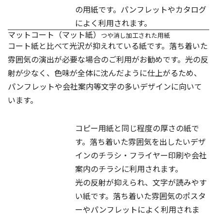
め）
の用紙です。パンフレットやカタログ
によく利用されます。
マットコート（マット紙）
つや消し加工された用紙
コート紙と比べて
光沢が抑えれている紙
です。落ち着いた
雰囲気の演出が必要な場合のご利用がお勧めです。
光の反
射が少なく、
色味が全体に沈んだように仕上がるため、
パンフレットや会社案内等文字の多いデザインに向いて
います。
コピー用紙と同じ程度の厚さの紙で
マットコート
す。落ち着いた雰囲気を出したいデザ
90kg（薄め）
インのチラシ・フライヤー印刷や会社
案内のチラシに利用されます。
光の反射が抑えられ、文字が読みやす
マットコート
い紙です。落ち着いた雰囲気のポスタ
110kg（標準）
ーやパンフレットによく利用されま