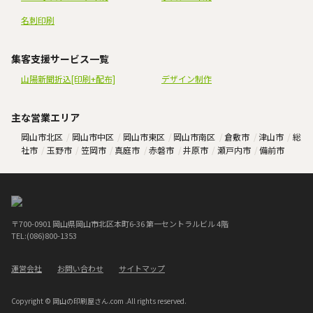
名刺印刷
集客支援サービス一覧
山陽新聞折込[印刷+配布]
デザイン制作
主な営業エリア
岡山市北区
岡山市中区
岡山市東区
岡山市南区
倉敷市
津山市
総
社市
玉野市
笠岡市
真庭市
赤磐市
井原市
瀬戸内市
備前市
〒700-0901 岡山県岡山市北区本町6-36 第一セントラルビル 4階
TEL:(086)800-1353
運営会社
お問い合わせ
サイトマップ
Copyright © 岡山の印刷屋さん.com .All rights reserved.