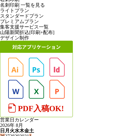
名刺印刷
一覧を見る
ライトプラン
スタンダードプラン
プレミアムプラン
集客支援サービス一覧
山陽新聞折込[印刷+配布]
デザイン制作
営業日カレンダー
2026年 8月
日
月
火
水
木
金
土