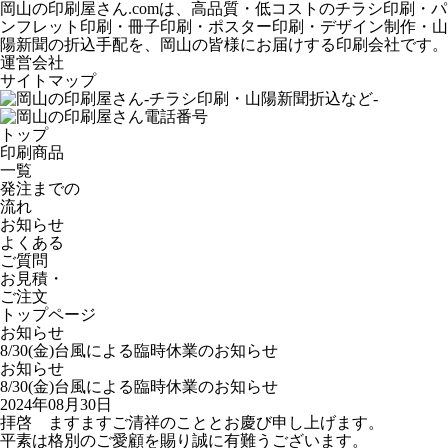
岡山の印刷屋さん.comは、高品質・低コストのチラシ印刷・パ
ンフレット印刷・冊子印刷・ポスター印刷・デザイン制作・山
陽新聞の折込手配を、岡山の皆様にお届けする印刷会社です。
運営会社
サイトマップ
トップ
印刷商品
一覧
発注までの
流れ
お知らせ
よくある
ご質問
お見積・
ご注文
トップページ
お知らせ
8/30(金)台風による臨時休業のお知らせ
お知らせ
8/30(金)台風による臨時休業のお知らせ
2024年08月30日
拝啓 ますますご清祥のこととお慶び申し上げます。
平素は格別のご愛顧を賜り誠に有難うございます。