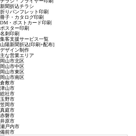
チラシ・フライヤー印刷
新聞折込チラシ
折りパンフレット印刷
冊子・カタログ印刷
DM・ポストカード印刷
ポスター印刷
名刺印刷
集客支援サービス一覧
山陽新聞折込[印刷+配布]
デザイン制作
主な営業エリア
岡山市北区
岡山市中区
岡山市東区
岡山市南区
倉敷市
津山市
総社市
玉野市
笠岡市
真庭市
赤磐市
井原市
瀬戸内市
備前市