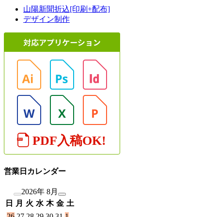
山陽新聞折込[印刷+配布]
デザイン制作
営業日カレンダー
2026年 8月
日
月
火
水
木
金
土
26
27
28
29
30
31
1