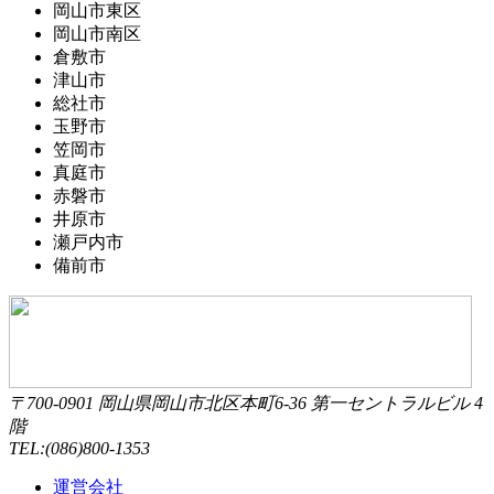
岡山市東区
岡山市南区
倉敷市
津山市
総社市
玉野市
笠岡市
真庭市
赤磐市
井原市
瀬戸内市
備前市
〒700-0901 岡山県岡山市北区本町6-36 第一セントラルビル 4
階
TEL:(086)800-1353
運営会社